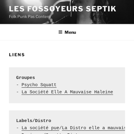
Aller
LES FOSSOYEURS SEPTIK
au
Folk Punk Pas Content
contenu
principal
Menu
LIENS
Groupes
- 
Psycho Squatt
- 
La Société Elle A Mauvaise Haleine
Labels/Distro
- 
La société pue
/
La Distro elle a mauvaise 